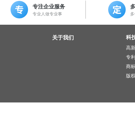
专注企业服务
专业人做专业事
多
科
关于我们
高
专
商
版