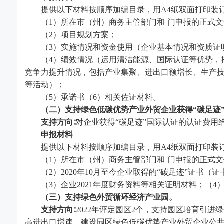
提供以下材料按顺序加编目录，用
A4纸双面打印装
（
1）所在市（州）商务主管部门和 门申报的正式
（
2）项目规划方案；
（
3）实施情况和资金使用（企业基本情况和资质证
（
4）绩效情况（运用清洁能源、国际认证等优势，
竞争力提升情况，包括产业集聚、进出口额增长、生产
等活动）；
（
5）承诺书（6）相关佐证材料。
（二）支持绿色低碳优势产业外贸企业获得
“
碳足迹
支持方向
∶对企业获得
“
碳足迹
”
国际认证的认证费用
申报材料
提供以下材料按顺序加编目录，用
A4纸双面打印装
（
1）所在市（州）商务主管部门和 门申报的正式文
（
2）2020年10月至今企业取得的
“
碳足迹
”
证书（证
（
3）企业2021年度财务资料等相关证明材料；（4
（三）支持绿色外贸循环经济产业园。
支持方向
∶2022年评定园区2个，支持园区培育引
高进出口增速，建设园区绿色低碳优势产业外贸企业公