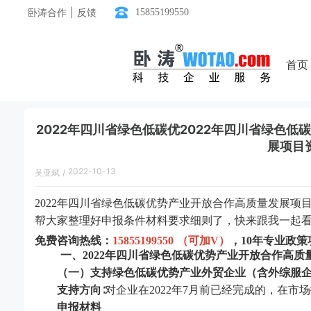
卧涛合作 | 反馈
15855199550
首页
2022年四川省绿色低碳优2022年四川省绿色
展项目
2022-10-13
吴亚斌
/
15:24:00
2022年
四川省
绿色低碳优势产业开放合作高质量发展项
帮大家整理好申报
条件材料要求
细则了，快来跟我一起
免费
咨询热线：
15855199550 （
可加
V
）
，
10年专业政
一、
2022年
四川省
绿色低碳优势产业开放合作高质
（一）支持绿色低碳优势产业外贸企业（含外综服
支持方向
∶对企业在2022年7月前已经完成的，在
申报材料