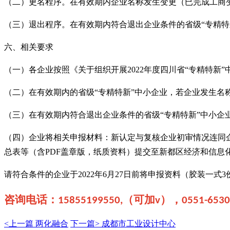
（二）更名程序。在有效期内企业名称发生变更（已完成工商
（三）退出程序。在有效期内符合退出企业条件的省级
“专精
六、相关要求
（一）各企业按照《关于组织开展
2022
年度四川省“专精特新”
（二）在有效期内的省级
“专精特新”中小企业，若企业发生
（三）在有效期内符合退出企业条件的省级
“专精特新”中小
（四）企业将相关申报材料：新认定与复核企业初审情况连同
总表等（含PDF
盖章版，纸质资料）提交至新都区经济和信息
请符合条件的企业于
2022
年6
月27
日前将申报资料（胶装一式3
咨询电话：
（可加
），
15855199550,
v
0551-653
<上一篇
两化融合
下一篇>
成都市工业设计中心