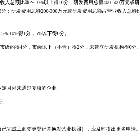
收入总额比重在10%
以上得10
分；研发费用总额400-500
万元或研
6
分；研发费用总额200-300
万元或研发费用总额占营业收入总额比
5%-10%
得1
分，5%
以下得0
分。
市级的得4
分，市级以下（不含）得2
分，未建立研发机构得0
分
认定且尚未通过复核的企业。
行。
更（已完成工商变更登记并换发营业执照），应及时提出更名申请