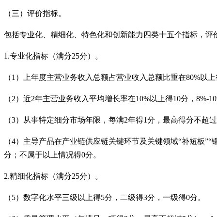
（三）评价指标。
包括专业化、精细化、特色化和创新能力四类十五个指标，评
1.
专业化指标（满分25
分）。
（
1
）上年度主营业务收入总额占营业收入总额比重在80%
以上
（
2
）近2
年主营业务收入平均增长率在10%
以上得10
分，8%-1
（
3
）从事特定细分市场年限，每满2
年得1
分，最高得分不超过
（
4
）主导产品在产业链供应链关键环节及关键领域“补短板”“锻
分；不属于以上情况得0
分。
2.
精细化指标（满分25
分）。
（
5
）数字化水平三级以上得5
分，二级得3
分，一级得0
分。