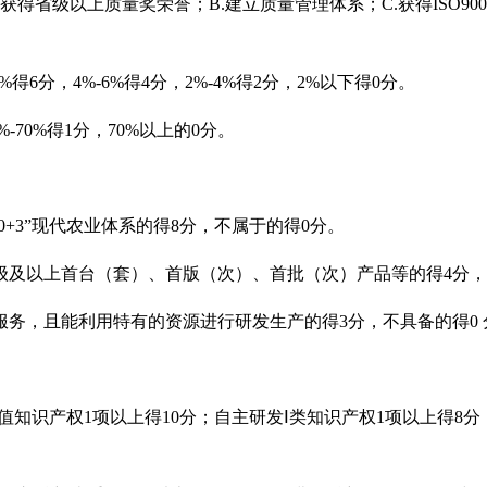
获得省级以上质量奖荣誉；B.
建立质量管理体系；C.
获得ISO900
%
得6
分，4%-6%
得4
分，2%-4%
得2
分，2%
以下得0
分。
%-70%
得1
分，70%
以上的0
分。
+3
”现代农业体系的得8
分，不属于的得0
分。
级及以上首台（套）、首版（次）、首批（次）产品等的得4
分，
服务，且能利用特有的资源进行研发生产的得3
分，不具备的得0
值知识产权1
项以上得10
分；自主研发Ⅰ类知识产权1
项以上得8
分