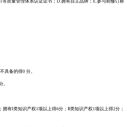
1
等质量管理体系认证证书；D.
拥有自主品牌；E.
参与制修订标
不具备的得0
分。
分。
；拥有Ⅰ类知识产权1
项以上得6
分；Ⅱ类知识产权1
项以上得2
分；