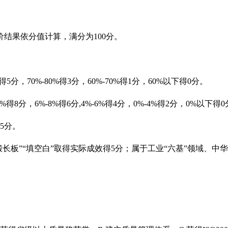
价结果依分值计算，满分为
100
分。
得5
分，70%-80%
得3
分，60%-70%
得1
分，60%
以下得0
分。
0%
得8
分，6%-8%
得6
分,4%-6%
得4
分，0%-4%
得2
分，0%
以下得0
5
分。
长板”“填空白”取得实际成效得5
分；属于工业“六基”领域、中