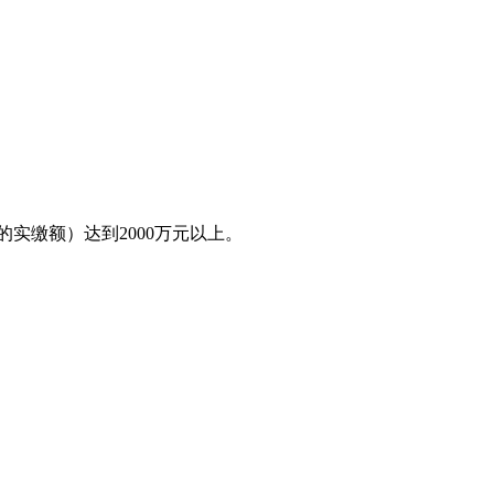
实缴额）达到2000
万元以上。