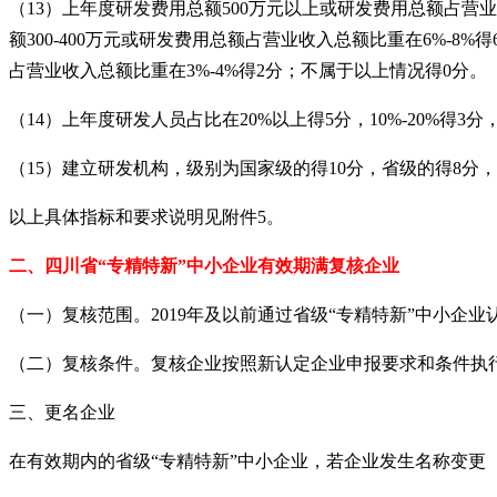
（
13
）上年度研发费用总额500
万元以上或研发费用总额占营业
额300-400
万元或研发费用总额占营业收入总额比重在6%-8%
得
占营业收入总额比重在3%-4%
得2
分；不属于以上情况得0
分。
（
14
）上年度研发人员占比在20%
以上得5
分，10%-20%
得3
分，
（
15
）建立研发机构，级别为国家级的得10
分，省级的得8
分，
以上具体指标和要求说明见附件
5
。
二、
四川省
“专精特新”中小企业有效期满复核企业
（一）复核范围。
2019
年及以前通过省级“专精特新”中小企业
（二）复核条件。复核企业按照新认定企业申报要求和条件执
三、更名企业
在有效期内的省级
“专精特新”中小企业，若企业发生名称变