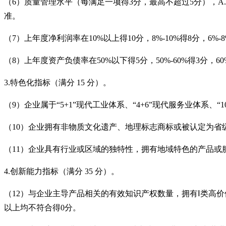
（
6
）质量管理水平（每满足一项得3
分，最高不超过5
分），A.
准。
（
7
）上年度净利润率在10%
以上得10
分，8%-10%
得8
分，6%-8
（
8
）上年度资产负债率在50%
以下得5
分，50%-60%
得3
分，60
3.
特色化指标（满分 15
分）。
（
9
）企业属于“5+1
”现代工业体系、“4+6
”现代服务业体系、“10
（
10
）企业拥有非物质文化遗产、地理标志商标或被认定为省
（
11
）企业具有行业或区域的独特性，拥有地域特色的产品或
4.
创新能力指标（满分 35
分）。
（
12
）与企业主导产品相关的有效知识产权数量，拥有Ⅰ类高价
以上均不符合得0
分。