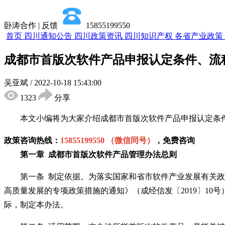
卧涛合作 | 反馈
15855199550
首页
四川通知公告
四川政策资讯
四川知识产权
各省产业政策
成都市首版次软件产品申报认定条件、流
吴亚斌
/
2022-10-18 15:43:00
1323
分享
本文小编将为大家介绍
成都市首版次软件产品
申报认定条
政策咨询热线：
15855199550 （微信同号）
，免费咨询
第一章
成都市首版次软件产品
管理办法
总则
第一条
制定依据。为落实国家和省市软件产业发展有关政
高质量发展的专项政策措施的通知》（成经信发〔2019〕10
际，制定本办法。