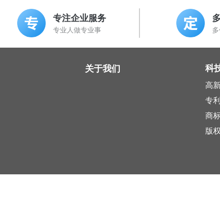
专注企业服务
专业人做专业事
多
科
关于我们
高
专
商
版