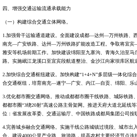
四、增强交通运输流通承载能力
（一）构建综合交通立体网络。
1.加强骨干运输通道建设。全面建设成都—达州—万州铁路
南充—广安铁路、达州—万州铁路扩能改造工程。争取将宜宾
雅安等机场前期工作。加快建设绵阳至九寨沟、青海久治至马
路。实施岷江龙溪口至宜宾段航道整治、金沙江向家坝库区航
2.加快综合交通枢纽建设。加快构建“1+4+N”多层级一体
合交通枢纽，培育南充—遂宁—广安、内江—自贡、绵阳、乐
3.优化都市圈交通网络。推动成都都市圈干线铁路、城际铁路
都都市圈“3绕20射”高速公路主骨架网。推进天府大道北延
位：省发展改革委、交通运输厅、中国铁路成都局集团公司按
4.完善城乡融合交通网络。实施干线公路城镇过境段、城市
合。建设4000公里产业路、旅游路，提高农村主要经济节点