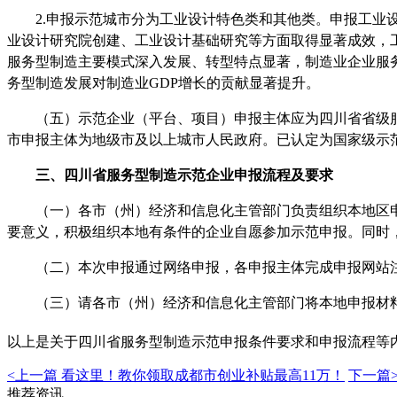
2.申报示范城市分为工业设计特色类和其他类。申报工
业设计研究院创建、工业设计基础研究等方面取得显著成效，
服务型制造主要模式深入发展、转型特点显著，制造业企业服
务型制造发展对制造业GDP增长的贡献显著提升。
（五）示范企业（平台、项目）申报主体应为四川省省级
市申报主体为地级市及以上城市人民政府。已认定为国家级示
三、
四川省
服务型制造示范
企业申报流程及要求
（一）各市（州）经济和信息化主管部门负责组织本地区申
要意义，积极组织本地有条件的企业自愿参加示范申报。同时
（二）本次申报通过网络申报，各申报主体完成申报网站
（三）请各市（州）经济和信息化主管部门将本地申报材料
以上是关于
四川省
服务型制造示范申报
条件要求和申报流程
等
<上一篇
看这里！教你领取成都市创业补贴最高11万！
下一篇
推荐资讯