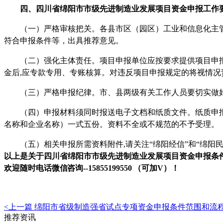
四、
四川省
绵阳市市级先进制造业发展项目资金
申报工作
（一）严格审核把关。各县市区（园区）工业和信息化主管
符合申报条件等，出具推荐意见。
（二）强化主体责任。项目申报单位应按要求提供项目申
金后,应专款专用、专账核算。对违反项目申报规定的将视情
（三）严格申报纪律。市、县两级有关工作人员要切实做好
（四）申报材料须同时报送电子文档和纸质文件。纸质申报
名称和企业名称）一式五份。资料不全或不规范的不予受理。
（五）相关申报所需资料附件
,请关注
“
绵阳经信
”
和
“
绵阳
以上是关于
四川省
绵阳市市级先进制造业发展项目资金申报
条
欢迎
随时电话微信
咨询
--
15855199550 （可加V）！
<上一篇
绵阳市省级制造强省试点专项资金申报条件范围和流
推荐资讯