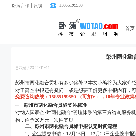
卧涛合作 | 反馈
15855199550
首页
彭州两化融
2022-11-11
吴亚斌
/
18:29:00
彭州市两化融合贯标有多少奖补？本文小编将为大家介
对于
高企申报
还有疑问，或是想要了解更多申报内容，
免费咨询热线：
15855199550 （可加V），10年专业
彭州市两化融合贯标奖补标准
一、
对纳入国家企业
“两化融合”管理体系的第三方咨询服务
构，给予
万元一次性奖励。
20
二
、
彭州市
两化融合贯标申报认定时间
流程
1、企业提交申请：12月16日
—
12月23日企业按