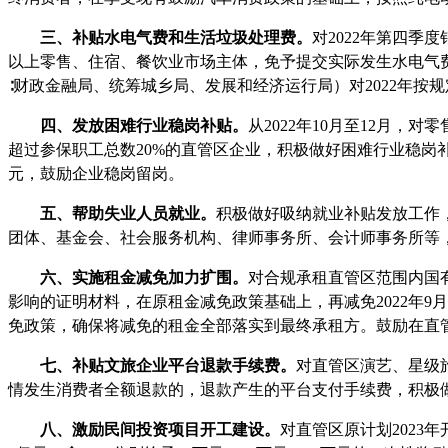
三、补贴水电气费和生活垃圾处理费。
对
2022年第四季
以上零售、住宿、餐饮业市场主体，免予提交实际发生水电气费
∶财政金融局、统筹城乡局、发展和经济运行局）对2022年按
四、发放困难行业稳岗补贴。
从
2022年10月至12月，
超过参保职工总数20%的直管区企业，积极做好困难行业稳岗补贴
元，鼓励企业稳岗留岗。
五、帮助失业人员就业。
积极做好吸纳就业补贴发放工作
团体、基金会、社会服务机构、律师事务所、会计师事务所等，
六、实施租金减免加力扩围。
对合规承租直管区范围内国
影响的证明材料，在原租金减免政策基础上，再减免
2022
免政策，确保将减免的租金全部落实到最终承租方。鼓励在直
七、补贴文旅企业平台退款手续费。
对直管区演艺、星级
情发生消费者全额退款的，退款产生的平台支付手续费，积极
八、激励民间投资项目开工建设。
对直管区原计划
202