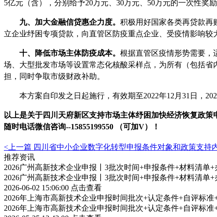
5亿元（含），分别给予20万元、30万元、50万元的一次性奖
九、加大金融信贷惠企力度。
积极用好国家各类再贷款再
立企业纾困专项贷款，向直管区防疫重点企业、受疫情影响较
十、降低市场主体防疫成本。
根据直管区疫情形势需要，
场、大型批发市场等设置常态化核酸采样点，为所有（包括省
担，同时争取市级财政补助。
本方案自印发之日起施行，有效期至
2022年12月31
以上是关于
四川天府新区支持市场主体纾困加快经济恢复
政策
随时电话微信
咨
询
--
15855199550 （可加V）！
<上一篇
四川省中小企业数字化转型申报条件对象和政策支持
推荐资讯
2026广州高新技术企业申报丨3批次时间+申报条件+材料清单
2026广州高新技术企业申报丨3批次时间+申报条件+材料清单
2026-06-02 15:06:00
点击查看
2026年上海市高新技术企业申报时间批次+认定条件+自评标
2026年上海市高新技术企业申报时间批次+认定条件+自评标