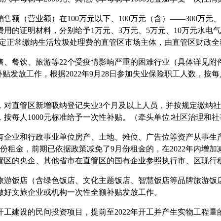
度销售额（营业额）在100万元以下、100万元（含）
——
300万元
用的证明材料，分别给予1万元、3万元、5万元、10万元水电
规定正常缴纳生活垃圾处理费的直管区市场主体，由直管区财政全额
对零售、餐饮、旅游等22个受疫情影响严重的困难行业（具体详见附
发放工作，根据2022年9月28日参加失业保险职工人数，按每
，对直管区新增吸纳登记失业
3个月及以上人员，并按规定缴纳
按每人1000元标准给予一次性补贴。（牵头单位∶社区治理和
有企业和行政事业单位房产、土地、摊位、广告位等资产从事生
年9月份租金，前期已依据政策减免了9月份租金的，在2022年内
管区的央企、其他省市在直管区的国有企业参照执行市、区现行
旅游饭店（含绿色饭店、文化主题饭店、智慧饭店等品牌旅游饭
做好文旅企业或机构一次性全额补贴发放工作。
3年开工建设的民间投资项目，提前至2022年开工并产生实物工程