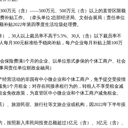
、300万元（含）
——
500万元、500万元（含）以上的直管区限额
气费补贴工作。（牵头单位∶总部经济局、文创会展局；责任单位
补贴2022年第四季度生活垃圾处理费。
件），30人以上裁员率不高于5.5%、30人（含）以下裁员率不
人每月300元标准给予稳岗补贴，每户企业每月补贴上限100万
社会保险费满1个月的企业、以单位形式参保的个体工商户、社会
社事局责任单位财政金融局）
产经营活动的非国有中小微企业和个体工商户，免予提交受疫情
增加减免1个月租金；对存在间接承租行为的，转租人不享受租金减
租金免收政策，为直管区中小微企业和个体工商户减免租金。
店）、旅游民宿、旅行社等文旅企业或机构，因
2022年下半年疫
量的，按照新入库民间投资总额超过1亿元（含）、3亿元（含）、