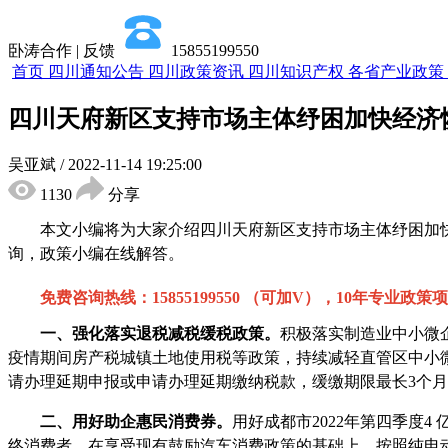
卧涛合作 | 反馈
15855199550
首页
四川通知公告
四川政策资讯
四川知识产权
各省产业政策
四川天府新区支持市场主体纾困加快经济
吴亚斌
/
2022-11-14 19:25:00
1130
分享
本文小编将为大家介绍
四川天府新区支持市场主体纾困加
询，政策小编在线解答。
免费咨询热线：
15855199550 （可加V），10年专业政
一、强化落实退税减税缓税政策。
积极落实制造业中小微
疫情期间房产税城镇土地使用税等政策，持续减轻直管区中小
请办理延期申报或申请办理延期缴纳税款，缓缴期限最长3个
二、用好助企惠民消费券。
用好成都市
2022年第四季度
终消费者，在享受现有鼓励汽车消费政策的基础上，按照纯电动汽