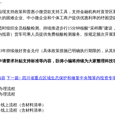
励。
贴现支持政策和普惠小微贷款支持工具，支持金融机构对直管区
大的困难企业、中小微企业和个体工商户提供优惠利率的纾困贷
适时组织全员核酸检测。持续推进步行
15分钟核酸
“
采样圈
”
建设
内抵蓉）货车司乘人员提供免费核酸检测服务。按规定频次开展
日，2023年持续做好资金兑付（具体政策措施已明确执行期限的，
申请要求补贴支持标准
等内容，卧涛小编将持续为大家整理科技
内容
下一篇>
四川省重点区域生态保护和修复中央预算内投资专
+办理流程
+办理流程
准+线上流程（含材料清单）
准+线上流程（含材料清单）