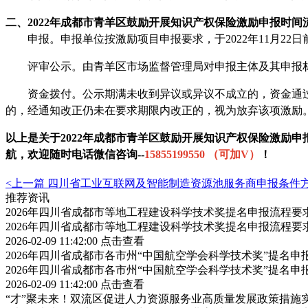
二、
2
022年成都市青羊区鼓励开展知识产权保险
激励申报时间
申报。
申报单位按激励项目申报要求，于
2022年11月
评审公示。由青羊区市场监督管理局对申报主体及其申报材
资金拨付。公示期满未收到异议或异议不成立的，资金通过
的，经通知改正仍未在要求期限内改正的，视为放弃该项激励
以上是关于
2022年成都市青羊区鼓励开展知识产权保险激励申
航，
欢迎
随时电话微信
咨
询
--
15855199550 （可加V）
！
<上一篇
四川省工业互联网及智能制造资源池服务商申报条件
推荐资讯
2026年四川省成都市等地工程建设科学技术奖提名申报流程
2026年四川省成都市等地工程建设科学技术奖提名申报流程
2026-02-09 11:42:00
点击查看
2026年四川省成都市各市州“中国航空学会科学技术奖”提名
2026年四川省成都市各市州“中国航空学会科学技术奖”提名
2026-02-09 11:42:00
点击查看
“才”聚未来！双流区促进人力资源服务业高质量发展政策措施