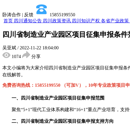
卧涛合作 | 反馈
15855199550
首页
四川通知公告
四川政策资讯
四川知识产权
各省产业政策
四川省制造业产业园区项目征集申报条件
吴亚斌
/
2022-11-22 18:04:00
1074
分享
本文小编将为大家介绍
四川省制造业
产业园区项目征集
申报条
在线解答。
免费咨询热线：
15855199550 （可加V），10年专业政策项目
一、
四川省制造业
产业园区项目征集
申报
范围
聚焦
“
5+1
”
现代工业体系构建和
“
16+1
”
重点产业培育，支持
二、
四川省制造业
产业园区项目征集
申报
支持方向