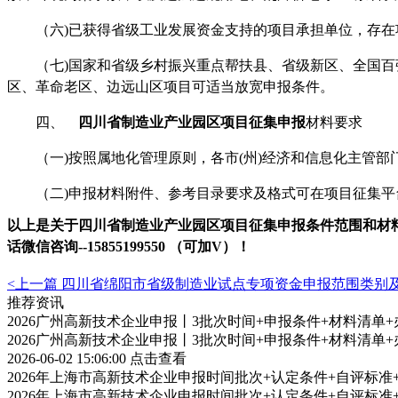
（六
)已获得省级工业发展资金支持的项目承担单位，存
（七
)国家和省级乡村振兴重点帮扶县、省级新区、全国
区、革命老区、边远山区项目可适当放宽申报条件。
四、
四川省制造业
产业园区项目征集
申报
材料
要求
（一
)按照属地化管理原则，各市(州)经济和信息化主管
（二
)申报材料附件、参考目录要求及格式可在项目征集平
以上是关于四川省制造业
产业园区项目征集
申报条件范围和材
话微信
咨
询
--
15855199550 （可加V）！
<上一篇
四川省绵阳市省级制造业试点专项资金申报范围类别
推荐资讯
2026广州高新技术企业申报丨3批次时间+申报条件+材料清单
2026广州高新技术企业申报丨3批次时间+申报条件+材料清单
2026-06-02 15:06:00
点击查看
2026年上海市高新技术企业申报时间批次+认定条件+自评标
2026年上海市高新技术企业申报时间批次+认定条件+自评标