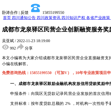
卧涛合作 | 反馈
15855199550
首页
四川通知公告
四川政策资讯
四川知识产权
各省产业政策
成都市龙泉驿区民营企业创新融资服务奖
吴亚斌
/
2022-11-23 18:19:00
992
分享
本文小编将为大家介绍
成都市龙泉驿区民营企业
直接融资
支
小编在线解答。
免费咨询热线：
15855199550 （可加V），10年专业政策项目
一、
成都市龙泉驿区
鼓励金融机构发放信用贷款
奖励申
申报条件：向我区无贷款记录民营企业发放的首次信用
支持标准：按年度贷款总额的
2% ，对机构一次性给予最