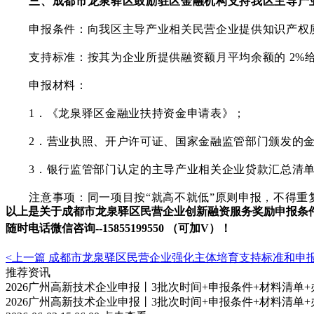
三、成都市龙泉驿区
鼓励驻区金融机构支持我区主导产
申报条件：向我区主导产业相关民营企业提供知识产权
支持标准：按其为企业所提供融资额月平均余额的
2%
申报材料：
1．《龙泉驿区金融业扶持资金申请表》；
2．营业执照、开户许可证、国家金融监管部门颁发的金融
3．银行监管部门认定的主导产业相关企业贷款汇总清单
注意事项：同一项目按
“
就高不就低
”
原则申报，不得重
以上是关于成都市龙泉驿区民营企业
创新融资服务
奖励申报条
随时电话微信
咨
询
--
15855199550 （可加V）！
<上一篇
成都市龙泉驿区民营企业强化主体培育支持标准和申
推荐资讯
2026广州高新技术企业申报丨3批次时间+申报条件+材料清单
2026广州高新技术企业申报丨3批次时间+申报条件+材料清单