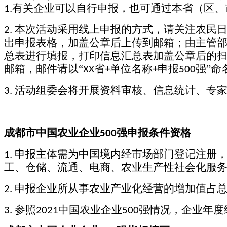
有关企业可以自行申报，也可通过本省（区、
1.
本次活动采用线上申报的方式，请关注农民
2.
出申报表格，加盖公章后上传到邮箱；由主管
总表进行填报，打印信息汇总表加盖公章后的
邮箱，邮件请以“
省
单位名称
申报
强”命
XX
+
+
500
活动组委会将开展资料审核、信息统计、专
3.
成都市中国农业企业
强申报条件资格
500
申报主体需为中国境内经市场部门登记注册
1.
工、仓储、流通、电商、农业生产性社会化服
申报企业所从事农业产业化经营的增加值占
2.
参照
中国农业企业
强情况，企业年度
3.
2021
500