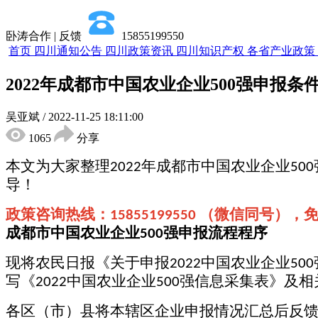
卧涛合作 | 反馈
15855199550
首页
四川通知公告
四川政策资讯
四川知识产权
各省产业政策
2022年成都市中国农业企业500强申报
吴亚斌
/
2022-11-25 18:11:00
1065
分享
本文为大家整理
年成都市
中国农业企业
2022
500
导！
政策咨询热线：
（微信同号），
15855199550
成都市中国农业企业
强申报
流程程序
500
现将农民日报《关于申报
中国农业企业
2022
500
写《
中国农业企业
强信息采集表》及相
2022
500
各区（市）县将本辖区企业申报情况汇总后反