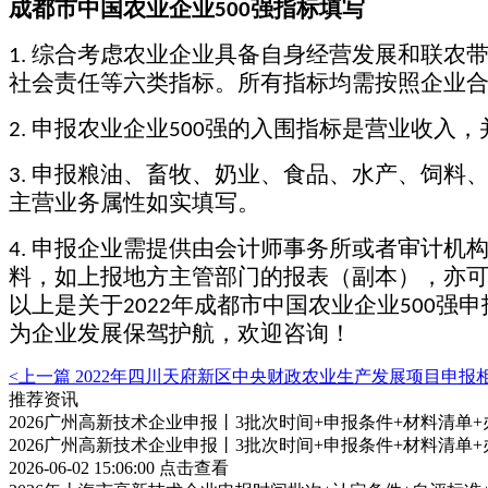
成都市中国农业企业
强指标填写
500
综合考虑农业企业具备自身经营发展和联农
1.
社会责任等六类指标。所有指标均需按照企业
申报农业企业
强的入围指标是营业收入，
2.
500
申报粮油、畜牧、奶业、食品、水产、饲料
3.
主营业务属性如实填写。
申报企业需提供由会计师事务所或者审计机
4.
料，如上报地方主管部门的报表（副本），亦
以上是
关于
年成都市
中国农业企业
强申
2022
500
为企业发展保驾护航，
欢迎咨询！
<上一篇
2022年四川天府新区中央财政农业生产发展项目申报
推荐资讯
2026广州高新技术企业申报丨3批次时间+申报条件+材料清单
2026广州高新技术企业申报丨3批次时间+申报条件+材料清单
2026-06-02 15:06:00
点击查看