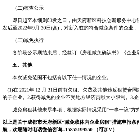
（二
)核查公示
即日起至本细则印发之日，由天府新区科技创新服务中心统
发后至2022年9月 30日(含)，对新入驻的符合减免条件的
（三
)减免执行
各阶段公示期结束后，经签订《房租减免确认书》《企业承
五、其他
本次减免范围不包括有以下任一情况的企业。
(1)在 2021年 12 月 31日前有欠租、欠费及其他违反
的子企业。2.获得减免的企业不受地方经济贡献大小限制。3
减免房租其他未尽事项，根据实际情况采用
"一事一议"方
以上是关于成都市天府新区
“
减免载体内企业房租
”
措施申报条
航，
欢迎
随时电话微信
咨
询
--
15855199550 （可加V）