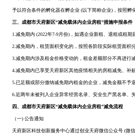
予以符合条件的孵化器在孵企业
(以下简称企业)，按照孵化
三、
成都市天府新区
“
减免载体内企业房租
”
措施
申报
条件
1.减免期内 (2022年7-9月份)，如遇企业新租、退租
2.减免期内，租赁面积变化的，按照各阶段实际租赁面积分
3.减免期内涉及租金价格变动的，租金差额部分不再进行
4.减免期内已享受天府新区其他疫情相关的房租减免、补
5.已足额或部分缴纳减免期内租金的企业，减免金额不予
6.近两年未被列入企业异常经营名录、安全生产黑名单、
四、
成都市天府新区
“
减免载体内企业房租
”
减免
流程
（一
) 公告通知
天府新区科技创新服务中心通过创业天府微信公众号
(微