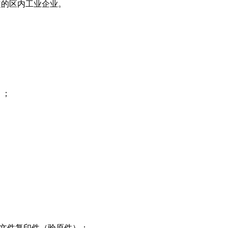
定的区内工业企业。
）；
文件复印件（验原件）；