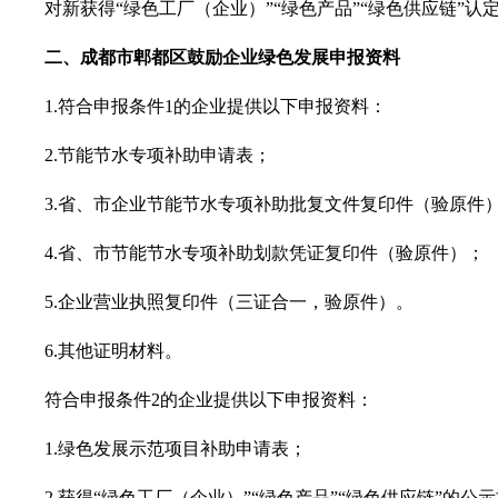
对新获得
“
绿色工厂（企业）
”“
绿色产品
”“
绿色供应链
”
认
二、
成都市郫都区
鼓励企业绿色发展
申报资料
1.
符合申报条件
1的企业提供以下申报资料：
2.
节能节水专项补助申请表；
3.
省、市企业节能节水专项补助批复文件复印件（验原件
4.
省、市节能节水专项补助划款凭证复印件（验原件）；
5.
企业营业执照复印件（三证合一，验原件）。
6.
其他证明材料。
符合申报条件
2的企业提供以下申报资料：
1.
绿色发展示范项目补助申请表；
2.
获得
“
绿色工厂（企业）
”“
绿色产品
”“
绿色供应链
”
的公示