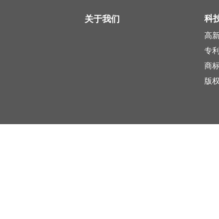
科
关于我们
高
专
商
版