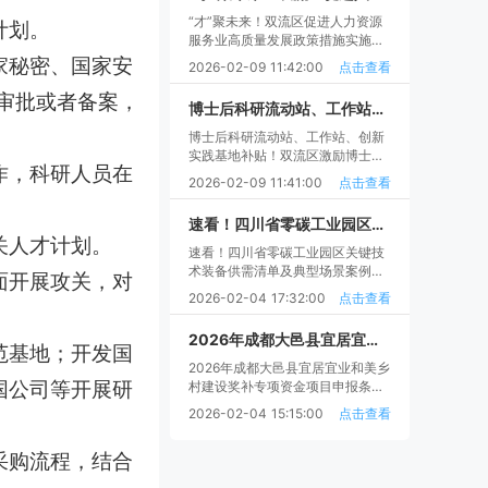
“才”聚未来！双流区促进人力资源
计划。
服务业高质量发展政策措施实施细
则征求申报补贴条件材料
家秘密、国家安
2026-02-09 11:42:00
点击查看
审批或者备案，
博士后科研流动站、工作站、创新实践基地补贴！双流区激励博士后工作创新发展七条申报时间流程和兑现材料
博士后科研流动站、工作站、创新
实践基地补贴！双流区激励博士后
作，科研人员在
工作创新发展七条申报时间流程和
2026-02-09 11:41:00
点击查看
兑现材料
速看！四川省零碳工业园区关键技术装备供需清单及典型场景案例征集范围、申报条件以及流程
关人才计划。
速看！四川省零碳工业园区关键技
术装备供需清单及典型场景案例征
面开展攻关，对
集范围、申报条件以及流程
2026-02-04 17:32:00
点击查看
2026年成都大邑县宜居宜业和美乡村建设奖补专项资金项目申报条件补助和流程时间指南
范基地；开发国
2026年成都大邑县宜居宜业和美乡
国公司等开展研
村建设奖补专项资金项目申报条件
补助和流程时间指南
2026-02-04 15:15:00
点击查看
采购流程，结合