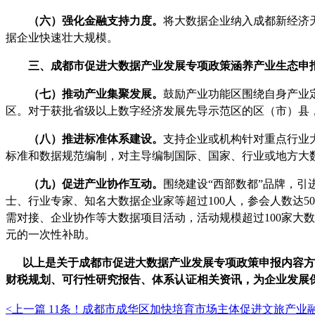
（六）强化金融支持力度。
将大数据企业纳入成都新经济
据企业快速壮大规模。
三、
成都市促进大数据产业发展专项政策涵养产业生态
申
（七）推动产业集聚发展。
鼓励产业功能区围绕自身产业
区。对于获批省级以上数字经济发展先导示范区的区（市）县
（八）推进标准体系建设。
支持企业或机构针对重点行业
标准和数据规范编制，对主导编制国际、国家、行业或地方大
（九）促进产业协作互动。
围绕建设
“
西部数都
”
品牌，引
士、行业专家、知名大数据企业家等超过
100人，参会人数达
需对接、企业协作等大数据项目活动，活动规模超过100家大数
元的一次性补助。
以上是关于
成都市促进大数据产业发展专项政策
申报内容方
财税规划、可行性研究报告、体系认证相关资讯，为企业发展
<上一篇
11条！成都市成华区加快培育市场主体促进文旅产业