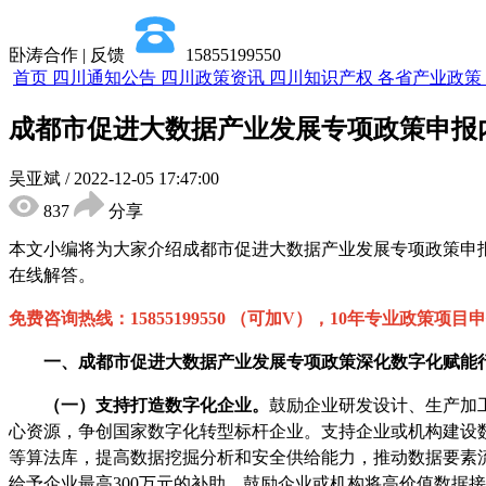
卧涛合作 | 反馈
15855199550
首页
四川通知公告
四川政策资讯
四川知识产权
各省产业政策
成都市促进大数据产业发展专项政策申报
吴亚斌
/
2022-12-05 17:47:00
837
分享
本文小编将为大家介绍
成都市促进大数据产业发展专项政策
申
在线解答。
免费咨询热线：
15855199550 （可加V），10年专业政策
一、
成都市促进大数据产业发展专项政策
深化数字化赋能
（一）支持打造数字化企业。
鼓励企业研发设计、生产加
心资源，争创国家数字化转型标杆企业。支持企业或机构建设
等算法库，提高数据挖掘分析和安全供给能力，推动数据要素
给予企业最高300万元的补助。鼓励企业或机构将高价值数据