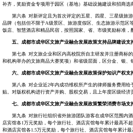
补齐，奖励资金专项用于园区（基地）基础设施建设和招商选
第六条
对新评定且为首次评定的五星、四星、三星级旅游
品牌（包括但不限于A级景区、旅游度假区、生态旅游示范区等
饭店、智慧酒店和精品民宿，按照国家、省、市级奖励标准，
五、
成都市
成华区文旅产业融合发展
政策
支持品牌建设
支
第七条
对文旅企业和区内高校院所自主研发并注册商标的
和机构举办的文旅商品大赛奖项）和省级层面，区分金、银、
六、
成都市
成华区文旅产业融合发展
政策
保护知识产权
支
第八条
对企业近
2年内成功维权所产生的律师服务费用给予
贴。对版权机构进行资产并购、股权交易，且上年度区级经济贡
七、
成都市
成华区文旅产业融合发展
政策
繁荣消费市场
支
第九条
对旅行社组织省外旅游团队游客在成华区范围内酒
店宾馆各1万元奖励，每个旅行社、酒店宾馆每年累计最高不超
和酒店宾馆各1.5万元奖励，每个旅行社、酒店宾馆每年累计最