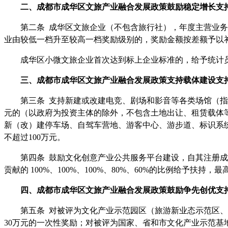
二、
成都市
成华区文旅产业融合发展
政策
鼓励稳定增长
支
第二条
成华区文旅企业（不包含旅行社），年度主营业务
业由较低一档升至较高一档奖励级别的，奖励金额按差额予以
成华区小微文旅企业首次达到标上企业标准的，给予统计
三、
成都市
成华区文旅产业融合发展
政策
支持载体建设
支
第三条
支持新建或改建电竞、剧场和影音等各类场馆（指
元的（以政府为投资主体的除外，不包含土地出让、租赁载体等
新（改）建停车场、自驾车营地、游客中心、游步道、标识系
不超过100万元。
第四条
鼓励文化创意产业公共服务平台建设，自其注册成
贡献的 100%、100%、100%、80%、60%的比例给予扶持，最高
四、
成都市
成华区文旅产业融合发展
政策
鼓励争先创优
支
第五条
对被评为文化产业示范园区（旅游新业态示范区、
30万元的一次性奖励；对被评为国家、省和市文化产业示范基地