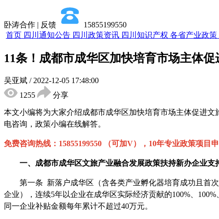
卧涛合作 | 反馈
15855199550
首页
四川通知公告
四川政策资讯
四川知识产权
各省产业政策
11条！成都市成华区加快培育市场主体
吴亚斌
/
2022-12-05 17:48:00
1255
分享
本文小编将为大家介绍
成都市
成华区加快培育市场主体促进文
电咨询，政策小编在线解答。
免费咨询热线：
15855199550 （可加V），10年专业政策
一、
成都市
成华区文旅产业融合发展
政策
扶持新办企业
支
第一条
新落户成华区（含各类产业孵化器培育成功且首次
企业），连续5年以企业在成华区实际经济贡献的100%、100
同一企业补贴金额每年累计不超过40万元。