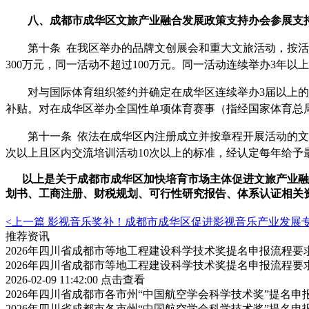
八、
成都市
成华区文旅产业融合发展
政策
支持办会参展
支
第十条
在我区举办的品牌文创展会和重大文旅活动，按活
300万元，同一活动不超过100万元。同一活动连续举办3年以
对与国际体育组织签约并确定在成华区连续举办
3届以上
补贴。对在成华区举办全国性单项体育赛事（指经国家体育总局
第十一条
依法在成华区内注册成立并按章程开展活动的文
次以上且区内交流培训活动10次以上的标准，经认定每年给予
以上是关于
成都市
成华区加快培育市场主体促进文旅产业融
划书、工商注册、财税规划、可行性研究报告、体系认证相关
<上一篇
影视音乐奖补！成都市成华区促进影视音乐产业发展
推荐资讯
2026年四川省成都市等地工程建设科学技术奖提名申报流程
2026年四川省成都市等地工程建设科学技术奖提名申报流程
2026-02-09 11:42:00
点击查看
2026年四川省成都市各市州“中国航空学会科学技术奖”提名
2026年四川省成都市各市州“中国航空学会科学技术奖”提名