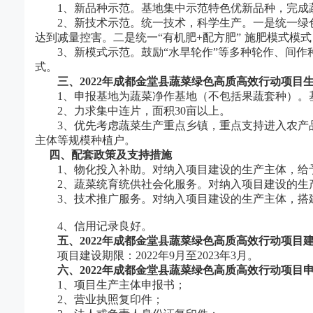
1、新品种示范。基地集中示范特色优新品种，完成
2、新技术示范。统一技术，科学生产。一是统一绿
达到减量控害。二是统一“有机肥+配方肥” 施肥模式模
3、新模式示范。鼓励“水旱轮作”等多种轮作、间作种
式。
三
、
2022年
成都金堂县
蔬菜绿色高质高效行动项目
1、申报基地为蔬菜净作基地（不包括果蔬套种）。
2、力求集中连片，面积30亩以上。
3、优先考虑蔬菜生产重点乡镇，重点支持进入农产
主体等规模种植户。
四
、配套政策及支持措施
1、物化投入补助。对纳入项目建设的生产主体，给
2、蔬菜统育统供社会化服务。对纳入项目建设的生
3、技术推广服务。对纳入项目建设的生产主体，搭
4、信用记录良好。
五、
2022年
成都金堂县
蔬菜绿色高质高效行动项目
项目建设期限：
2022年9月至2023年3月。
六、
2022年
成都金堂县
蔬菜绿色高质高效行动项目
1、项目生产主体申报书；
2、营业执照复印件；