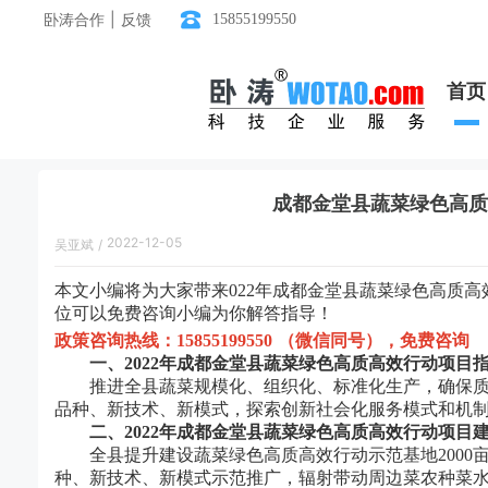
卧涛合作 | 反馈
15855199550
首页
成都金堂县蔬菜绿色高质
2022-12-05
吴亚斌
/
17:52:00
本文小编将为大家带来
022年成都金堂县蔬菜绿色高质
位可以免费咨询小编为你解答指导！
政策咨询热线：
15855199550 （微信同号），免费咨询
一、
2022年
成都金堂县
蔬菜绿色高质高效行动项目
推进全县蔬菜规模化、组织化、标准化生产，确保质量
品种、新技术、新模式，探索创新社会化服务模式和机
二、
2022年
成都金堂县
蔬菜绿色高质高效行动项目
全县提升建设蔬菜绿色高质高效行动示范基地
200
种、新技术、新模式示范推广，辐射带动周边菜农种菜