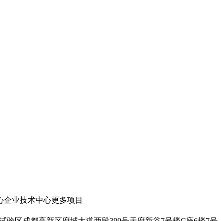
心
企业技术中心
更多项目
验区成都高新区府城大道西段399号天府新谷7号楼C座6楼7号