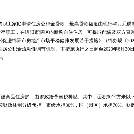
职工家庭申请住房公积金贷款，最高贷款额度由现行40万元调
金的缴存职工，在绵阳市辖区内新购自住住房，可提取配偶及双方
促进绵阳市房地产市场平稳健康发展若干措施》（绵办规〔202
全住房公积金流动性调节机制。本措施执行之日起至2023年6月3
%。
新建商品住房的，由财政给予契税补贴。其中，面积90平方米以下的
按财政体制分级负担，市级承担30%，区（园区）承担70%。