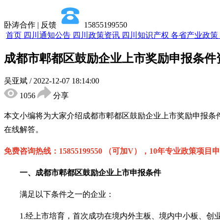
卧涛合作 | 反馈
15855199550
首页
四川通知公告
四川政策资讯
四川知识产权
各省产业政策
成都市郫都区鼓励企业上市奖励申报条件
吴亚斌
/
2022-12-07 18:14:00
1056
分享
本文小编将为大家介绍
成都市郫都区
鼓励企业上市
奖励申报条
在线解答。
免费咨询热线：
15855199550 （可加V），10年专业政策项目
一、
成都市郫都区
鼓励企业上市申报条件
满足以下条件之一的企业：
1.
经上市培育，首次成功在境内外主板、境内中小板、创