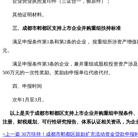
企业营业执照复印件（三证合一，验原件）；
其他证明材料。
三、
成都市郫都区
支持上市企业并购重组扶持标准
满足申报条件第
1条和第2条的企业， 按重组所涉资产增
元。
满足申报条件第
3条的企业，兼并重组或股权投资资产涉
500万元的一次性奖励。奖励由申报单位代收代付。
四、
申报时间
次年
1月至3月。
以上是关于
成都市郫都区
支持上市企业并购重组
申报条件、
注册、财税规划、可行性研究报告、体系认证相关资讯，为企
<上一篇
30万扶持！成都市郫都区鼓励扩充流动资金贷款申报