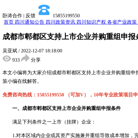
卧涛合作 | 反馈
15855199550
首页
四川通知公告
四川政策资讯
四川知识产权
各省产业政策
成都市郫都区支持上市企业并购重组申报
吴亚斌
/
2022-12-07 18:18:00
933
分享
本文小编将为大家介绍
成都市郫都区
支持上市企业并购重组
申
策小编在线解答。
免费咨询热线：
15855199550 （可加V），10年专业政策项目
一、
成都市郫都区
支持上市企业并购重组申报条件
满足下列条件之一上市（挂牌）企业：
1.
对本区域内企业或其资产实施兼并重组导致成本增加，