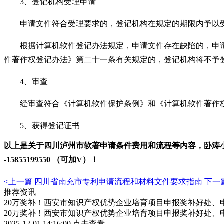
3
、登记机构受理申请
申请文件符合受理要求的，登记机构在规定的期限内予以受
根据计算机软件登记办法规定，申请文件存在缺陷的，申请
件著作权登记办法》第二十一条有关规定的，登记机构将不予
4
、审查
经审查符合《计算机软件保护条例》和《计算机软件著作权
5
、获得登记证书
以上是关于
四川泸州市软著申请条件费用和流程
等内容，卧涛
-
15855199550 （可加V）！
<上一篇
四川省南充市专利申请流程和材料文件要求指南
下一
推荐资讯
20万奖补！西安市知识产权优势企业培育项目申报奖补好处、
20万奖补！西安市知识产权优势企业培育项目申报奖补好处、
2025-12-01 14:16:00
点击查看