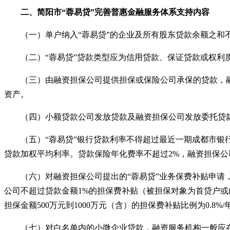
二
、
简阳市
“蓉易贷”完善普惠金融服务体系
支持内容
（一）单户纳入
“
蓉易贷
”
的企业及所有股东贷款余额之和
（二）
“
蓉易贷
”
贷款类型应为信用贷款、保证贷款或权利
（三）由融资担保公司提供担保或保险公司承保的贷款，融
资产。
（四）小额贷款公司发放贷款及融资担保公司发放委托贷款
（五）
“
蓉易贷
”
银行贷款利率不得超过最近一期成都市银
贷款加权平均利率。贷款保险年化费率不超过
2%，融资担保公
（六）对融资担保公司提出的
“
蓉易贷
”
业务保费补贴申请
公司不超过贷款金额
1%的担保费补贴（被担保对象为首贷户或白
担保金额500万元到1000万元（含）的担保费补贴比例为0.8
（七）对白名单内的小微企业贷款，融资服务机构一般应在