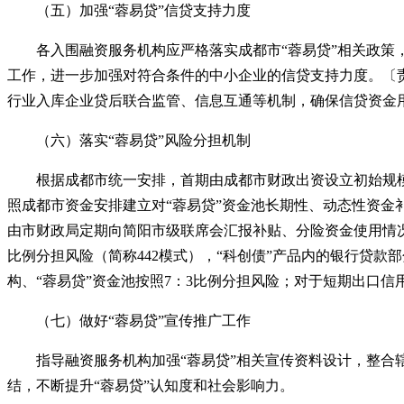
（五）加强
“
蓉易贷
”
信贷支持力度
各入围融资服务机构应严格落实成都市
“
蓉易贷
”
相关政策
工作，进一步加强对符合条件的中小企业的信贷支持力度。〔
行业入库企业贷后联合监管、信息互通等机制，确保信贷资金
（六）落实
“
蓉易贷
”
风险分担机制
根据成都市统一安排，首期由成都市财政出资设立初始规
照成都市资金安排建立对
“
蓉易贷
”
资金池长期性、动态性资金
由市财政局定期向简阳市级联席会汇报补贴、分险资金使用情
比例分担风险（简称442模式），
“
科创债
”
产品内的银行贷款部
构、
“
蓉易贷
”
资金池按照
7：3比例分担风险；对于短期出口信
（七）做好
“
蓉易贷
”
宣传推广工作
指导融资服务机构加强
“
蓉易贷
”
相关宣传资料设计，整合
结，不断提升
“
蓉易贷
”
认知度和社会影响力。