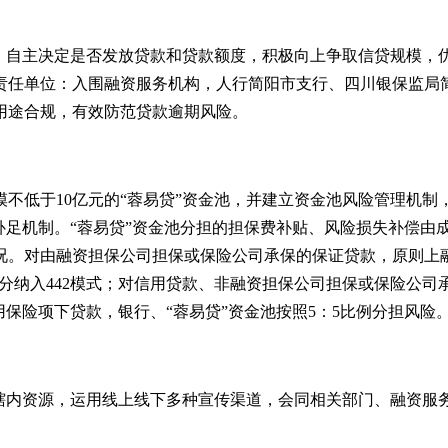
，自主决定是否发放贷款和贷款额度，积极向上争取信贷规模，
责任单位：入围融资服务机构，人行简阳市支行、四川银保监局
用途合规，有效防范贷款逾期风险。
模不低于
10亿元的
“
蓉易贷
”
资金池，并建立资金池风险管理机制
补足机制。
“
蓉易贷
”
资金池分担的担保费补贴、风险损失补偿由
况。对由融资担保公司担保或保险公司承保的保证贷款，原则上
分纳入
442模式；对信用贷款、非融资担保公司担保或保险公
用保险项下贷款，银行、
“
蓉易贷
”
资金池按照
5：5比例分担风险
辖内资源，运用线上线下多种宣传渠道，会同相关部门、融资服