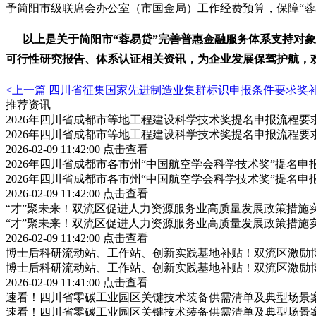
予简阳市级联席会办公室（市国金局）工作经费预算，保障
“
蓉
以上是关于
简阳市
“蓉易贷”完善普惠金融服务体系
支持对象
可行性研究报告、体系认证相关资讯，为企业发展保驾护航，
<上一篇
四川省征集国家先进制造业集群标识申报条件要求奖
推荐资讯
2026年四川省成都市等地工程建设科学技术奖提名申报流程
2026年四川省成都市等地工程建设科学技术奖提名申报流程
2026-02-09 11:42:00
点击查看
2026年四川省成都市各市州“中国航空学会科学技术奖”提名
2026年四川省成都市各市州“中国航空学会科学技术奖”提名
2026-02-09 11:42:00
点击查看
“才”聚未来！双流区促进人力资源服务业高质量发展政策措施
“才”聚未来！双流区促进人力资源服务业高质量发展政策措施
2026-02-09 11:42:00
点击查看
博士后科研流动站、工作站、创新实践基地补贴！双流区激励
博士后科研流动站、工作站、创新实践基地补贴！双流区激励
2026-02-09 11:41:00
点击查看
速看！四川省零碳工业园区关键技术装备供需清单及典型场景
速看！四川省零碳工业园区关键技术装备供需清单及典型场景