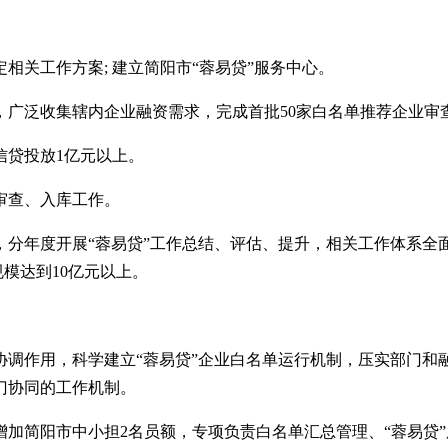
定相关工作方案; 建立简阳市
“
蓉易贷
”
服务中心。
情况，广泛收集辖内企业融资需求，完成首批50家白名单推荐企业
现信贷投放1亿元以上。
业审查、入库工作。
作，分年度开展
“
蓉易贷
”
工作总结、评估、提升，相关工作体系全
规模达到
10亿元以上。
协调作用，科学建立
“
蓉易贷
”
企业白名单运行机制，压实部门和
门协同的工作机制。
增加简阳市中小担
2名员额，专项负责白名单汇总管理、
“
蓉易贷
”