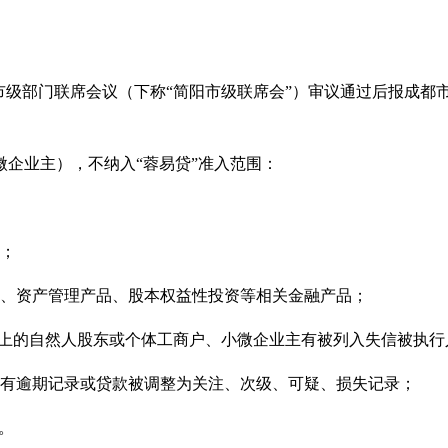
市级部门联席会议（下称
“
简阳市级联席会
”
）审议通过后报成都
微企业主），不纳入
“
蓉易贷
”
准入范围：
资；
品、资产管理产品、股本权益性投资等相关金融产品；
以上的自然人股东或个体工商户、小微企业主有被列入失信被执行
上有逾期记录或贷款被调整为关注、次级、可疑、损失记录；
。