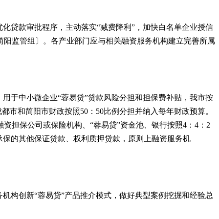
优化贷款审批程序，主动落实
“
减费降利
”
，加快白名单企业授信
简阳监管组〕。各产业部门应与相关融资服务机构建立完善所属
，用于中小微企业
“
蓉易贷
”
贷款风险分担和担保费补贴，我市按
成都市和简阳市财政按照
50：50比例分担并纳入每年财政预算。
融资担保公司或保险机构、
“
蓉易贷
”
资金池、银行按照
4：4：2
司承保的其他保证贷款、权利质押贷款，原则上融资服务机
。
务机构创新
“
蓉易贷
”
产品推介模式，做好典型案例挖掘和经验总