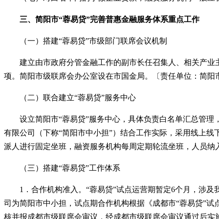
三
、
简阳市
“蓉易贷”完善普惠金融服务体系
重点工作
（一）搭建
“
蓉易贷
”
市级部门联席会议机制
建立由市政府分管金融工作的副市长任召集人、相关产业主
项。简阳市级联席会办公室设在市国金局。〔责任单位：简阳
（二）联合建立
“
蓉易贷
”
服务中心
设立简阳市
“
蓉易贷
”
服务中心，具体负责白名单汇总管理
有限公司（下称
“
简阳市中小担
”
）结合工作实际，采用线上线
派人进行固定坐班，融资服务机构每周定期轮流坐班，人员纳
（三）搭建
“
蓉易贷
”
工作体系
1．合作机构准入。
“
蓉易贷
”
试点运营期暂定
6个月，涉及
司为简阳市中小担，试点期合作机构根据《成都市
“
蓉易贷
”
试
核并报成都市级联席会审议，经成都市级联席会审议通过后实