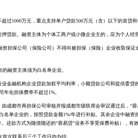
不超过
1000万元，重点支持单户贷款500万元（含）以下的首
质押贷款。融资主体为个体工商户或小微企业主的，应为个人经
资担保公司（保险公司）不得向被担保（保险）企业收取保证金
的融资主体须为白名单企业。
行业金融机构企业贷款加权平均利率，小额贷款公司和提供委贷
司年化担保费率不超过1%。
，由成都市再担保公司审核并报成都市级联席会审议通过后，
“
蓉
名单企业的，按照贷款金额1%/年进行补贴。其余企业中融资担保
%/年。还款方式为随借随还的
“
蓉易贷
”
业务不享受保费补贴），有
首次联系后三个工作日内办结。