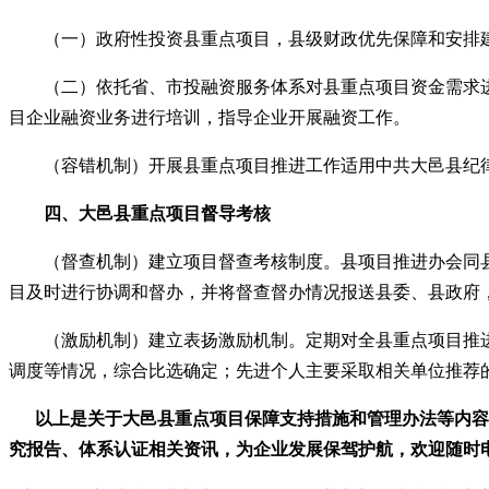
（一）政府性投资县重点项目，县级财政优先保障和安排建
（二）依托省、市投融资服务体系对县重点项目资金需求进
目企业融资业务进行培训，指导企业开展融资工作。
（容错机制）开展县重点项目推进工作适用中共大邑县纪律
四、
大邑县重点项目
督导考核
（督查机制）建立项目督查考核制度。县项目推进办会同县
目及时进行协调和督办，并将督查督办情况报送县委、县政府
（激励机制）建立表扬激励机制。定期对全县重点项目推进
调度等情况，综合比选确定；先进个人主要采取相关单位推荐
以上是关于
大邑县重点项目
保障支持措施和
管理办法
等内容
究报告、体系认证相关资讯，为企业发展保驾护航，
欢迎
随时