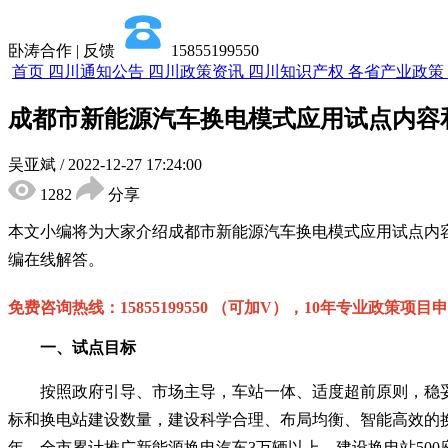
卧涛合作 | 反馈
15855199550
首页
四川通知公告
四川政策资讯
四川知识产权
各省产业政策
成都市新能源汽车换电模式应用试点内容
吴亚斌
/
2022-12-27 17:24:00
1282
分享
本文小编将为大家介绍
成都市新能源汽车换电模式应用试点
内
编在线解答。
免费咨询热线：
15855199550 （可加V），10年专业政策项目
一、试点目标
按照政府引导、市场主导，车站一体、适度超前原则，稳妥
标和换电站建设数量，建设科学合理、布局均衡、智能高效的
年，全市累计推广新能源换电汽车3万辆以上，建设换电站500