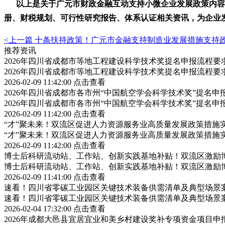
以上是关于
广元市财政金融互动支持小微企业发展
政策内容
册、财税规划、可行性研究报告、体系认证相关资讯，为企业
<上一篇
十条扶持政策！广元市金融支持制造业发展措施支持
推荐资讯
2026年四川省成都市等地工程建设科学技术奖提名申报流程
2026年四川省成都市等地工程建设科学技术奖提名申报流程
2026-02-09 11:42:00
点击查看
2026年四川省成都市各市州“中国航空学会科学技术奖”提名
2026年四川省成都市各市州“中国航空学会科学技术奖”提名
2026-02-09 11:42:00
点击查看
“才”聚未来！双流区促进人力资源服务业高质量发展政策措施
“才”聚未来！双流区促进人力资源服务业高质量发展政策措施
2026-02-09 11:42:00
点击查看
博士后科研流动站、工作站、创新实践基地补贴！双流区激励
博士后科研流动站、工作站、创新实践基地补贴！双流区激励
2026-02-09 11:41:00
点击查看
速看！四川省零碳工业园区关键技术装备供需清单及典型场景
速看！四川省零碳工业园区关键技术装备供需清单及典型场景
2026-02-04 17:32:00
点击查看
2026年成都大邑县宜居宜业和美乡村建设奖补专项资金项目