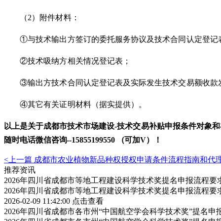
（
2）附件材料：
①与技术输出方签订的委托服务协议及技术合同认定登记
②技术吸纳方相关情况登记表；
③输出方技术合同认定登记表及实际发生技术交易额收款
④其它有关证明材料（据实提供）。
以上是关于
成都市
技术市场建设
-
技术交易补贴申报
条件对象和
随时电话微信
咨询
--
15855199550 （可加V）！
<上一篇
成都市农业植物新品种权授权申请条件流程指南和代
推荐资讯
2026年四川省成都市等地工程建设科学技术奖提名申报流程
2026年四川省成都市等地工程建设科学技术奖提名申报流程
2026-02-09 11:42:00
点击查看
2026年四川省成都市各市州“中国航空学会科学技术奖”提名