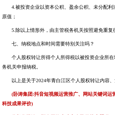
4.被投资企业以资本公积、盈余公积、未分配
原值；
5.除以上情形外，由主管税务机关按照避免重
七、
纳税地点和时间需要特别关注吗？
个人股权转让所得个人所得税以被投资企业所在
务机关申报纳税。
以上是关于
2024年
青白江区
个人
股权转让
内容、
(卧涛集团:抖音短视频运营推广、网站关键词
科技成果
评价
)