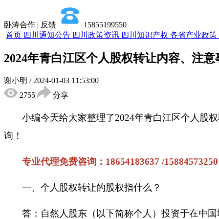
卧涛合作 | 反馈
15855199550
首页
四川通知公告
四川政策资讯
四川知识产权
各省产业政策
2024年青白江区个人股权转让内容、注意
谢小明
/
2024-01-03 11:53:00
2755
分享
小编今天给大家整理了
2024年
青白江区
个人
股权
询！
专业代理免费咨询：
18654183637 /15884573250
一、
个人股权转让的股权指什么？
答：自然人股东（以下简称个人）投资于在中国